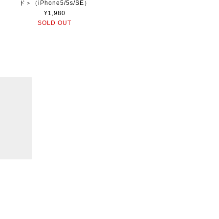
ド＞（iPhone5/5s/SE）
¥1,980
SOLD OUT