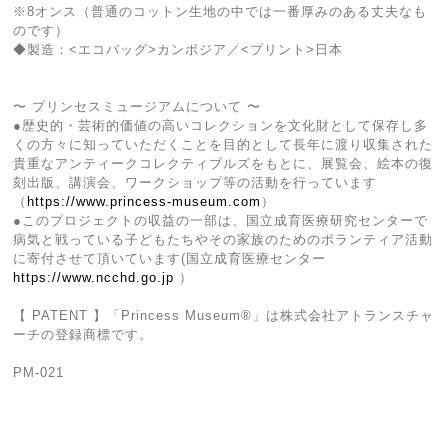
※8オンス（普通のコットン生地の中では一番厚みのある丈夫なも
のです）
◆製造：<エコバッグ>カンボジア／<プリント>日本
〜 プリンセスミュージアムについて 〜
●歴史的・芸術的価値の高いコレクションを文化財として保存し多
くの方々に知っていただくことを目的として長年に渡り収集された
貴重なアンティークコレクティブルズをもとに、展覧会、絵本の復
刻出版、講演会、ワークショップ等の活動を行っています
（
https://www.princess-museum.com
）
●このプロジェクトの収益の一部は、国立成育医療研究センターで
病気と戦っている子どもたちやその家族のためのボランティア活動
に寄付させて頂いています(国立成育医療センター
https://www.ncchd.go.jp
）
【 PATENT 】「Princess Museum®︎」は株式会社アトランスチャ
ーチの登録商標です。
PM-021