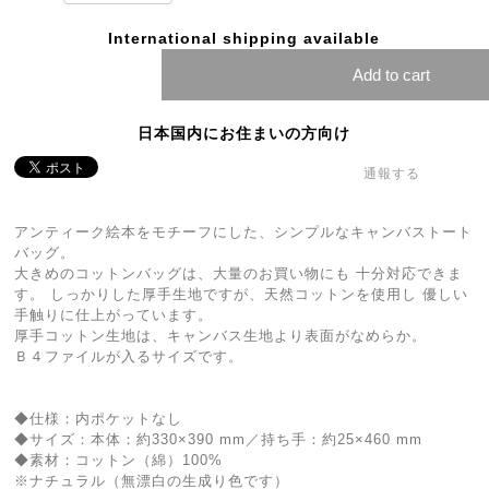
International shipping available
Add to cart
日本国内にお住まいの方向け
通報する
アンティーク絵本をモチーフにした、シンプルなキャンバストート
バッグ。
大きめのコットンバッグは、大量のお買い物にも 十分対応できま
す。 しっかりした厚手生地ですが、天然コットンを使用し 優しい
手触りに仕上がっています。
厚手コットン生地は、キャンバス生地より表面がなめらか。
Ｂ４ファイルが入るサイズです。
◆仕様：内ポケットなし
◆サイズ：本体：約330×390 mm／持ち手：約25×460 mm
◆素材：コットン（綿）100%
※ナチュラル（無漂白の生成り色です）