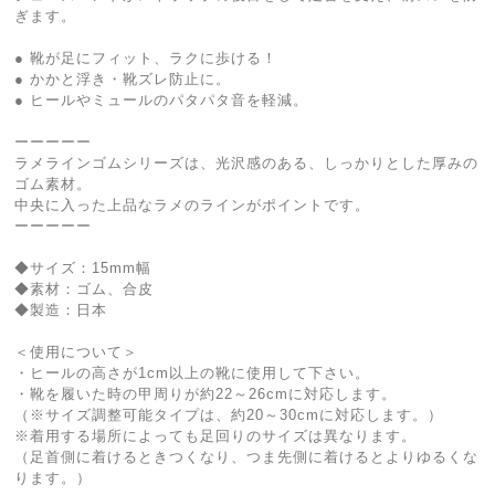
ぎます。
● 靴が足にフィット、ラクに歩ける！
● かかと浮き・靴ズレ防止に。
● ヒールやミュールのパタパタ音を軽減。
ーーーーー
ラメラインゴムシリーズは、光沢感のある、しっかりとした厚みの
ゴム素材。
中央に入った上品なラメのラインがポイントです。
ーーーーー
◆サイズ：15mm幅
◆素材：ゴム、合皮
◆製造：日本
＜使用について＞
・ヒールの高さが1cm以上の靴に使用して下さい。
・靴を履いた時の甲周りが約22～26cmに対応します。
（※サイズ調整可能タイプは、約20～30cmに対応します。）
※着用する場所によっても足回りのサイズは異なります。
（足首側に着けるときつくなり、つま先側に着けるとよりゆるくな
ります。）