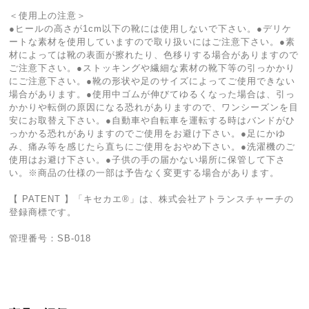
＜使用上の注意＞
●ヒールの高さが1cm以下の靴には使用しないで下さい。●デリケ
ートな素材を使用していますので取り扱いにはご注意下さい。●素
材によっては靴の表面が擦れたり、色移りする場合がありますので
ご注意下さい。●ストッキングや繊細な素材の靴下等の引っかかり
にご注意下さい。●靴の形状や足のサイズによってご使用できない
場合があります。●使用中ゴムが伸びてゆるくなった場合は、引っ
かかりや転倒の原因になる恐れがありますので、ワンシーズンを目
安にお取替え下さい。●自動車や自転車を運転する時はバンドがひ
っかかる恐れがありますのでご使用をお避け下さい。●足にかゆ
み、痛み等を感じたら直ちにご使用をおやめ下さい。●洗濯機のご
使用はお避け下さい。●子供の手の届かない場所に保管して下さ
い。※商品の仕様の一部は予告なく変更する場合があります。
【 PATENT 】「キセカエ®︎」は、株式会社アトランスチャーチの
登録商標です。
管理番号：SB-018