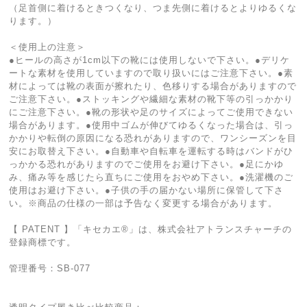
（足首側に着けるときつくなり、つま先側に着けるとよりゆるくな
ります。）
＜使用上の注意＞
●ヒールの高さが1cm以下の靴には使用しないで下さい。●デリケ
ートな素材を使用していますので取り扱いにはご注意下さい。●素
材によっては靴の表面が擦れたり、色移りする場合がありますので
ご注意下さい。●ストッキングや繊細な素材の靴下等の引っかかり
にご注意下さい。●靴の形状や足のサイズによってご使用できない
場合があります。●使用中ゴムが伸びてゆるくなった場合は、引っ
かかりや転倒の原因になる恐れがありますので、ワンシーズンを目
安にお取替え下さい。●自動車や自転車を運転する時はバンドがひ
っかかる恐れがありますのでご使用をお避け下さい。●足にかゆ
み、痛み等を感じたら直ちにご使用をおやめ下さい。●洗濯機のご
使用はお避け下さい。●子供の手の届かない場所に保管して下さ
い。※商品の仕様の一部は予告なく変更する場合があります。
【 PATENT 】「キセカエ®︎」は、株式会社アトランスチャーチの
登録商標です。
管理番号：SB-077