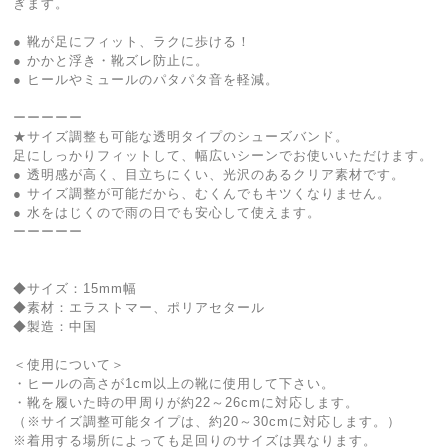
ぎます。
● 靴が足にフィット、ラクに歩ける！
● かかと浮き・靴ズレ防止に。
● ヒールやミュールのパタパタ音を軽減。
ーーーーー
★サイズ調整も可能な透明タイプのシューズバンド。
足にしっかりフィットして、幅広いシーンでお使いいただけます。
● 透明感が高く、目立ちにくい、光沢のあるクリア素材です。
● サイズ調整が可能だから、むくんでもキツくなりません。
● 水をはじくので雨の日でも安心して使えます。
ーーーーー
◆サイズ：15mm幅
◆素材：エラストマー、ポリアセタール
◆製造：中国
＜使用について＞
・ヒールの高さが1cm以上の靴に使用して下さい。
・靴を履いた時の甲周りが約22～26cmに対応します。
（※サイズ調整可能タイプは、約20～30cmに対応します。）
※着用する場所によっても足回りのサイズは異なります。