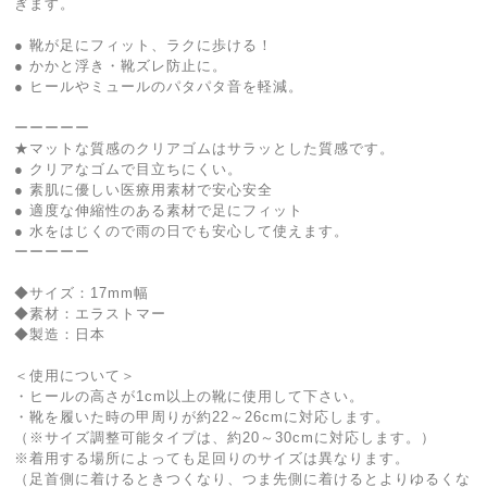
ぎます。
● 靴が足にフィット、ラクに歩ける！
● かかと浮き・靴ズレ防止に。
● ヒールやミュールのパタパタ音を軽減。
ーーーーー
★マットな質感のクリアゴムはサラッとした質感です。
● クリアなゴムで目立ちにくい。
● 素肌に優しい医療用素材で安心安全
● 適度な伸縮性のある素材で足にフィット
● 水をはじくので雨の日でも安心して使えます。
ーーーーー
◆サイズ：17mm幅
◆素材：エラストマー
◆製造：日本
＜使用について＞
・ヒールの高さが1cm以上の靴に使用して下さい。
・靴を履いた時の甲周りが約22～26cmに対応します。
（※サイズ調整可能タイプは、約20～30cmに対応します。）
※着用する場所によっても足回りのサイズは異なります。
（足首側に着けるときつくなり、つま先側に着けるとよりゆるくな