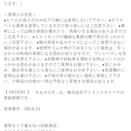
ります。）
＜使用上の注意＞
●ヒールの高さが1cm以下の靴には使用しないで下さい。●デリケ
ートな素材を使用していますので取り扱いにはご注意下さい。●素
材によっては靴の表面が擦れたり、色移りする場合がありますので
ご注意下さい。●ストッキングや繊細な素材の靴下等の引っかかり
にご注意下さい。●靴の形状や足のサイズによってご使用できない
場合があります。●使用中ゴムが伸びてゆるくなった場合は、引っ
かかりや転倒の原因になる恐れがありますので、ワンシーズンを目
安にお取替え下さい。●自動車や自転車を運転する時はバンドがひ
っかかる恐れがありますのでご使用をお避け下さい。●足にかゆ
み、痛み等を感じたら直ちにご使用をおやめ下さい。●洗濯機のご
使用はお避け下さい。●子供の手の届かない場所に保管して下さ
い。※商品の仕様の一部は予告なく変更する場合があります。
【 PATENT 】「キセカエ®︎」は、株式会社アトランスチャーチの
登録商標です。
管理番号：SB/A-01
透明タイプ履き比べ比較商品：