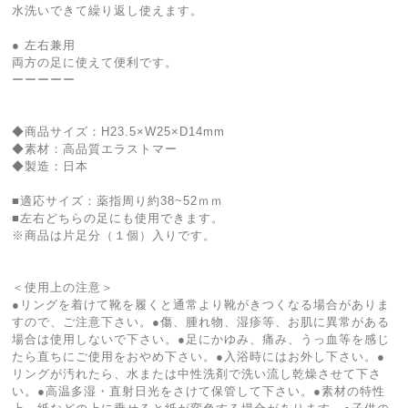
水洗いできて繰り返し使えます。
● 左右兼用
両方の足に使えて便利です。
ーーーーー
◆商品サイズ：H23.5×W25×D14mm
◆素材：高品質エラストマー
◆製造：日本
■適応サイズ：薬指周り約38~52ｍｍ
■左右どちらの足にも使用できます。
※商品は片足分（１個）入りです。
＜使用上の注意＞
●リングを着けて靴を履くと通常より靴がきつくなる場合がありま
すので、ご注意下さい。●傷、腫れ物、湿疹等、お肌に異常がある
場合は使用しないで下さい。●足にかゆみ、痛み、うっ血等を感じ
たら直ちにご使用をおやめ下さい。●入浴時にはお外し下さい。●
リングが汚れたら、水または中性洗剤で洗い流し乾燥させて下さ
い。●高温多湿・直射日光をさけて保管して下さい。●素材の特性