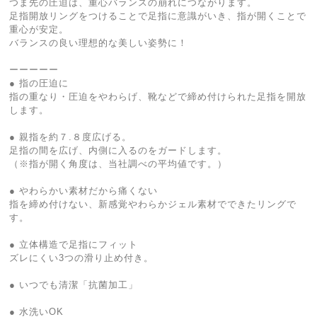
つま先の圧迫は、重心バランスの崩れにつながります。
足指開放リングをつけることで足指に意識がいき、指が開くことで
重心が安定。
バランスの良い理想的な美しい姿勢に！
ーーーーー
● 指の圧迫に
指の重なり・圧迫をやわらげ、靴などで締め付けられた足指を開放
します。
● 親指を約７.８度広げる。
足指の間を広げ、内側に入るのをガードします。
（※指が開く角度は、当社調べの平均値です。）
● やわらかい素材だから痛くない
指を締め付けない、新感覚やわらかジェル素材でできたリングで
す。
● 立体構造で足指にフィット
ズレにくい3つの滑り止め付き。
● いつでも清潔「抗菌加工」
● 水洗いOK