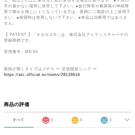
上、紙などの上に乗せると紙が変色する場合があります。●子供の
手の届かない場所に保管して下さい。●血行障害や糖尿病の神経障
害で痛みを感じにくくなっている方は、医師にご相談の上ご使用下
さい。●就寝時は使用しないで下さい。●本品は治療用ではありま
せん。
【 PATENT 】「キセカエ®︎」は、株式会社アトランスチャーチの
登録商標です。
管理番号：MD-64
親指が開くタイプはコチラ 〜 足指開放リング 〜
https://atc.official.ec/items/28128616
商品の評価
すべて
0
0
0